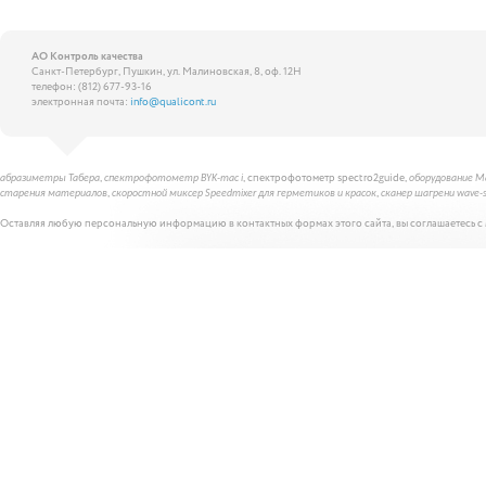
АО Контроль качества
Санкт-Петербург, Пушкин, ул. Малиновская, 8, оф. 12Н
телефон: (812) 677-93-16
электронная почта:
info@qualicont.ru
,
, спектрофотометр spectro2guide,
абразиметры Табера
спектрофотометр BYK-mac i
оборудование Ma
,
,
старения материалов
скоростной миксер Speedmixer для герметиков и красок
сканер шагрени wave-
Оставляя любую персональную информацию в контактных формах этого сайта, вы соглашаетесь с